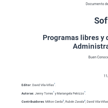
Documento de p
Sof
Programas libres y 
Administr
Buen Conoce
11
2
Editor
: David Vila-Viñas
.
3
4
Autor
a
s
: Jenny Torres
y Mariangela Petrizzo
.
5
6
Contribuidores
: Milton Cerda
, Rubén Zavala
, David Vila-Viña