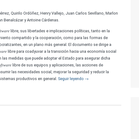
iérrez, Quirilo Ordóñez, Henry Vallejo, Juan Carlos Sevillano, Marlon
an Benalcázar y Antoine Cárdenas.
libre, sus libertades e implicaciones políticas, tanto en la
ftware
miento compartido y la cooperación, como para las formas de
ocratizantes, en un plano más general. El documento se dirige a
libre para coadyuvar a la transición hacia una economía social
ware
en las medidas que puede adoptar el Estado para asegurar dicha
libre de sus equipos y aplicaciones, las acciones de
oftware
sumir las necesidades social, mejorar la seguridad y reducir la
sistemas productivos en general.
Seguir leyendo
→