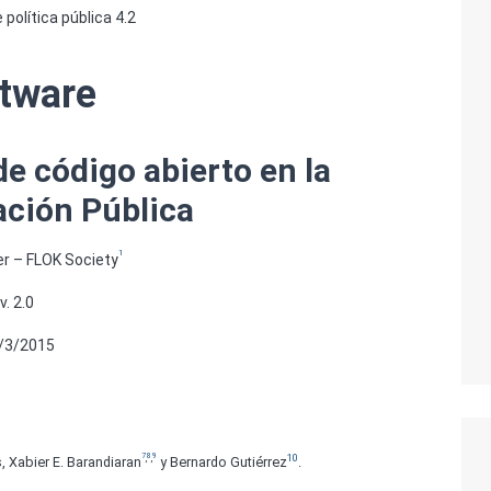
olítica pública 4.2
tware
de código abierto en la
ación Pública
1
r – FLOK Society
v. 2.0
/3/2015
7
8
9
,
,
10
s, Xabier E. Barandiaran
y Bernardo Gutiérrez
.