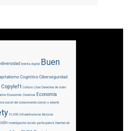
Buen
odiversidad
brecha digital
apitalismo Cognitivo
Ciberseguridad
Copyleft
n
Cultura Libre
Derechos de autor
Economía
ativo
Economías Creativas
ía social del conocimiento común y abierto
ty
FLOSS
infraestructuras técnicas
ción
investigación-acción participativa
libertad de