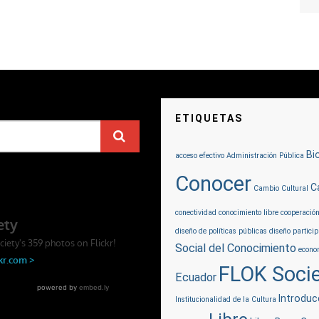
ETIQUETAS
Bi
acceso efectivo
Administración Pública
Conocer
C
Cambio Cultural
conectividad
conocimiento libre
cooperació
diseño de políticas públicas
diseño particip
Social del Conocimiento
econom
FLOK Socie
Ecuador
Introduc
Institucionalidad de la Cultura