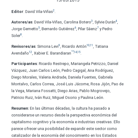
2
Editor
: David Vila-Viñas
.
3
4
Autores/
as
: David Vila-Viñas, Carolina Botero
, Sylvie Durán
,
5
6
7
Jorge Gemetto
, Bernardo Gutiérrez
, Pilar Sáenz
y Pedro
8
Soler
.
9
10
,
11
Revisores/
as
: Simona Levi
, Ricardo Antón
, Tatiana
13
12
,
14
,
15
Avendaño
, Xabier E. Barandiaran
.
Participantes
: Ricardo Restrepo, Mariangela Petrizzo, Daniel
Vázquez, Juan Carlos León, Pedro Cagigal, Ana Rodríguez,
Diego Morales, Valeria Andrade, Daniela Fuentes, Gabriela
Montalvo, Carlos Correa, José Luis Jácome, Rosa Jijón, Pao de
la Vega, Mariana Fossatti, Diego Arias, Pablo Mogrovejo,
Patricio Ruiz, Iván Ruiz, Miguel Osorio y Paulina León.
Resumen
: En las últimas décadas, la cultura ha pasado a
considerarse un recurso desde la perspectiva económica del
capitalismo cognitivo y la economía e industrias creativas. Ello
parece ofrecer una posibilidad de expandir este sector como
catalizador de la economía del conocimiento en los Estados