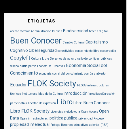
ETIQUETAS
Biodiversidad
acceso efectivo
Administración Pública
brecha digital
Buen Conocer
Capitalismo
Cambio Cultural
Cognitivo
Ciberseguridad
conectividad
conocimiento libre
cooperación
Copyleft
Cultura Libre
Derechos de autor
diseño de políticas públicas
Economía Social del
diseño participativo
Economías Creativas
Conocimiento
economía social del conocimiento común y abierto
FLOK Society
Ecuador
FLOSS
infraestructuras
Introducción
técnicas
Institucionalidad de la Cultura
investigación-acción
Libro
Libro Buen Conocer
participativa
libertad de expresión
Libro FLOK Society
Open
Licencias
metodología
Open Access
Data
política pública
Open infrastructures.
privacidad
Proceso
propiedad intelectual
Prólogo
Recursos educativos abiertos (REA)