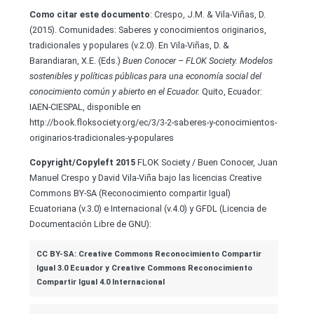
C
omo citar este
documento
: Crespo, J.M. & Vila-Viñas, D.
(2015). Comunidades: Saberes y conocimientos originarios,
tradicionales y populares (v.2.0). En Vila-Viñas, D. &
Barandiaran, X.E. (Eds.)
Buen Conocer – FLOK Society
. Modelos
sostenibles y políticas públicas para una economía social del
conocimiento común y abierto en el Ecuador.
Quito, Ecuador:
IAEN-CIESPAL, disponible en
http://book.floksociety.org/ec/3/3-2-saberes-y-conocimientos-
originarios-tradicionales-y-populares
Copyright/Copyleft 2015
FLOK Society / Buen Conocer, Juan
Manuel Crespo y David Vila-Viña bajo las licencias Creative
Commons BY-SA (Reconocimiento compartir Igual)
Ecuatoriana (v.3.0) e Internacional (v.4.0) y GFDL (Licencia de
Documentación Libre de GNU):
CC BY-SA: Creative Commons Reconocimiento Compartir
Igual 3.0 Ecuador y Creative Commons Reconocimiento
Compartir Igual 4.0 Internacional