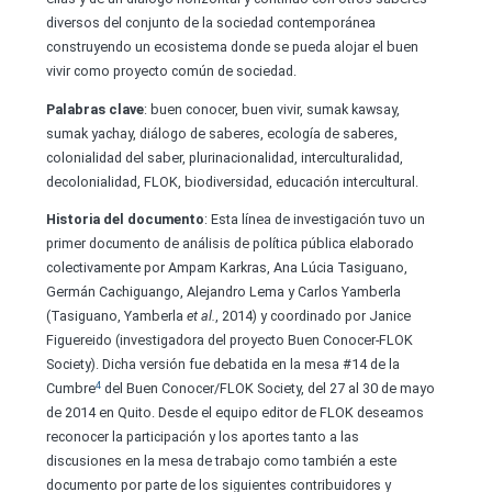
diversos del conjunto de la sociedad contemporánea
construyendo un ecosistema donde se pueda alojar el buen
vivir como proyecto común de sociedad.
Palabras
c
lave
: buen conocer, buen vivir, sumak kawsay,
sumak yachay, diálogo de saberes, ecología de saberes,
colonialidad del saber, plurinacionalidad, interculturalidad,
decolonialidad, FLOK, biodiversidad, educación intercultural.
Historia del documento
: Esta línea de investigación tuvo un
primer documento de análisis de política pública elaborado
colectivamente por Ampam Karkras, Ana Lúcia Tasiguano,
Germán Cachiguango, Alejandro Lema y Carlos Yamberla
(Tasiguano, Yamberla
et al.
, 2014) y coordinado por Janice
Figuereido (investigadora del proyecto Buen Conocer-FLOK
Society). Dicha versión fue debatida en la mesa #14 de la
4
Cumbre
del Buen Conocer/FLOK Society, del 27 al 30 de mayo
de 2014 en Quito. Desde el equipo editor de FLOK deseamos
reconocer la participación y los aportes tanto a las
discusiones en la mesa de trabajo como también a este
documento por parte de los siguientes contribuidores y