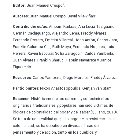
2
Editor
: Juan Manuel Crespo
.
3
Autores
: Juan Manuel Crespo, David Vila-Viñas
.
Contribuidores/as
: Ampam Karkras, Ana Lucía Tasiguano,
Germán Cachiguango, Alejandro Lema, Freddy Álvarez,
Fernando Rosero, Emérita Villareal, John Antón, Carlos Jara,
Franklin Columba Cuji, Ruth Moya, Fernando Nogales, Luis
Herrera, Xavier Escobar, Sofía Zaragocín, Carlos Yamberla,
Juan Álvarez, Franklin Sharupi, Fabián Navarrete y Janice
Figuereido.
Revisores
: Carlos Yamberla, Diego Morales, Freddy Álvarez.
Participantes
: Nikos Anastosopoulos, Gertjan van Stam.
Resumen
: Históricamente los saberes y conocimientos
originarios, tradicionales y populares han sido víctimas de
lógicas de colonialidad del poder y del saber (Quijano, 2010).
Se trata de una realidad que, a lo largo de la resistencia a la
colonialidad, se ha debatido en diversas áreas de
pensamiento y de acción, tanto en los pueblos y