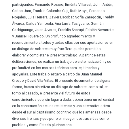
participantes: Fernando Rosero, Emérita Villareal, John Antón,
Carlos Jara, Franklin Columba Cuji, Ruth Moya, Fernando
Nogales, Luis Herrera, Zavier Escobar, Sofía Zaragocín, Freddy
Álvarez, Carlos Yamberla, Ana Lucía Tasiguano, Germán
Cachiguango, Juan Álvarez, Franklin Sharupi, Fabián Navarrete
y Janice Figuereido. Un profundo agradecimiento y
reconocimiento a todos y todas ellas por sus aportaciones en
un diálogo de saberes muy fructífero que ha permitido
elaborar y completar el presente trabajo. A partir de estas
deliberaciones, se realizó un trabajo de sistematización y se
profundizó en los marcos teóricos para legitimarlas y
apoyarlas. Este trabajo estuvo a cargo de Juan Manuel
Crespo y David Vila-Viñas. El presente documento, de alguna
forma, busca sintetizar un diálogo de saberes como tal, en
torno al pasado, el presente y el futuro de estos
conocimientos que, sin lugar a duda, deben tener un rol central
en la construcción de una resistencia y una alternativa activa
desde el sur al capitalismo cognitivo que los amenaza desde
diversos frentes y que pone en riesgo nuestras vidas como
pueblos y como Estado plurinacional.